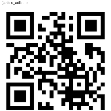
]article_adlist-->