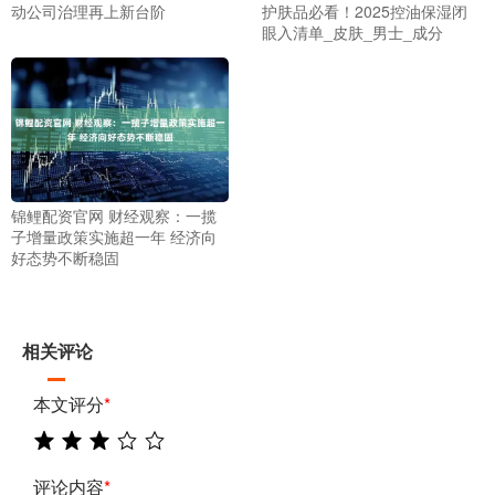
动公司治理再上新台阶
护肤品必看！2025控油保湿闭
眼入清单_皮肤_男士_成分
锦鲤配资官网 财经观察：一揽
子增量政策实施超一年 经济向
好态势不断稳固
相关评论
本文评分
*
评论内容
*