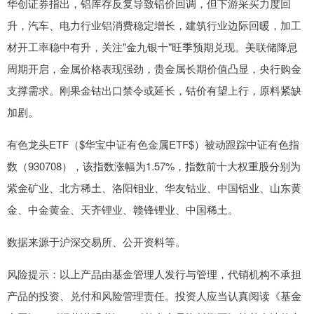
华创证券指出，铝库存反复导致铝价回调，但下游采买力度回
升，汽车、电力行业铝消费稳定增长，建筑行业边际回暖，加工
材开工率稳中有升，关注"金九银十"旺季预期兑现。美联储降息
周期开启，金属价格表现强劲，贵金属长期价值凸显，央行购金
支撑需求。刚果金钴出口禁令或延长，钴价有望上行，原料紧缺
加剧。
有色龙头ETF（$华宝中证有色金属ETF$）被动跟踪中证有色指
数（930708），该指数涨幅为1.57%，指数前十大权重股分别为
紫金矿业、北方稀土、洛阳钼业、华友钴业、中国铝业、山东黄
金、中金黄金、天齐锂业、赣锋锂业、中国稀土。
数据来源于沪深交易所、公开资料等。
风险提示：以上产品由基金管理人发行与管理，代销机构不承担
产品的投资、兑付和风险管理责任。投资人应当认真阅读《基金