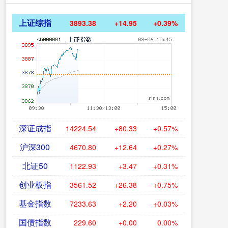
上证综指
3893.38
+14.95
+0.39%
深证成指
14224.54
+80.33
+0.57%
沪深300
4670.80
+12.64
+0.27%
北证50
1122.93
+3.47
+0.31%
创业板指
3561.52
+26.38
+0.75%
基金指数
7233.63
+2.20
+0.03%
国债指数
229.60
+0.00
0.00%