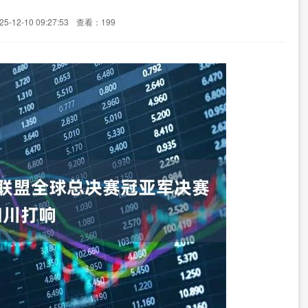
-12-10 09:27:53
查看：199