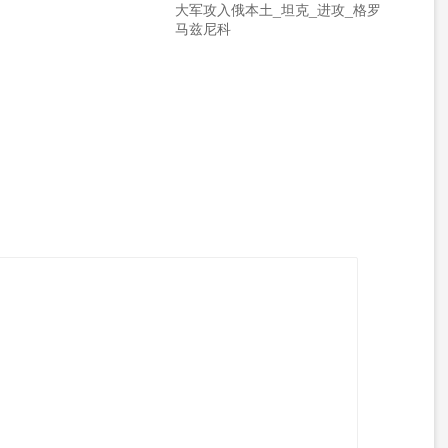
大军攻入俄本土_坦克_进攻_格罗
马兹尼科