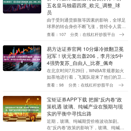
五名皇马独霸四席_欧元_调整_球
员
由于受到通货膨胀等因素的影响，全球足
球界的转会身价不断飞涨，曾经令人震惊
的“亿元先生”如今在各大顶级俱乐部中已
查看：107
分类：在线杠杆炒股平台
经屡见不鲜。最近，外国媒体SCORE90
发布了一份....
易方达证券官网 10分爆冷掀翻卫冕
冠军！状元复出轰206，李月汝5中
4强势复苏_自由人_比赛_佩奇
在北京时间7月29日，WNBA常规赛如火
如荼地进行着，飞翼队迎来了他们的卫冕
对手自由人队的挑战。这场比赛中，我国
查看：98
分类：在线杠杆炒股平台
球员李月汝被安排在替补席，而自由人队
的明星球员斯....
宝钜证券APP下载 把握“反内卷”政
策机遇 玻璃、纯碱产业在预期与现
实的平衡中寻找出路
近期，玻璃、纯碱期货价格波动加剧。
在“反内卷”政策的影响下，玻璃、纯碱产