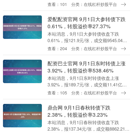
假发都能让你一步到位 拿回发量自由！
查看：101
分类：在线杠杆炒股平台
Yingrui Wig Series 展开剩....
爱配配资官网 9月1日大参转债下跌
0.61%，转股溢价率27.37%
本站消息，9月1日大参转债收盘下跌
0.61%，报121.9元/张，成交额9545.04万
元，转股溢价率27.37%。 资料显示，大参
查看：204
分类：在线杠杆炒股平台
转债信用级别为“AA”，债券....
配资巴士官网 9月1日东时转债上涨
3.92%，转股溢价率538.46%
本站消息，9月1日东时转债收盘上涨
3.92%，报189.7元/张，成交额11.41亿
元，转股溢价率538.46%。 资料显示，东
查看：105
分类：在线杠杆炒股平台
时转债信用级别为“CCC”，债券....
鼎合网 9月1日春秋转债下跌
2.38%，转股溢价率3.23%
本站消息，9月1日春秋转债收盘下跌
2.38%，报137.34元/张，成交额8862.21万