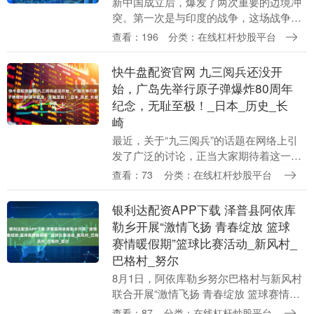
新中国成立后，爆发了两次重要的边境冲
突。第一次是与印度的战争，这场战争以
中国的全面胜利告终；第二次发生在1970
查看：196
分类：在线杠杆炒股平台
年代，针对越南的自卫反击战。这场有限
的战争最终以....
快牛盘配资官网 九三阅兵还没开
始，广岛先举行原子弹爆炸80周年
纪念，无耻至极！_日本_历史_长
崎
最近，关于“九三阅兵”的话题在网络上引
发了广泛的讨论，正当大家期待着这一盛
大活动时，日本却在8月6日引起了大新
查看：73
分类：在线杠杆炒股平台
闻。当天，广岛举行了纪念原子弹爆炸80
周年的活动。....
银利达配资APP下载 泽普县阿依库
勒乡开展“激情飞扬 青春绽放 篮球
赛情暖假期”篮球比赛活动_新风村_
巴格村_努尔
8月1日，阿依库勒乡努尔巴格村与新风村
联合开展“激情飞扬 青春绽放 篮球赛情暖
假期”篮球比赛活动。随着裁判一声哨响，
查看：87
分类：在线杠杆炒股平台