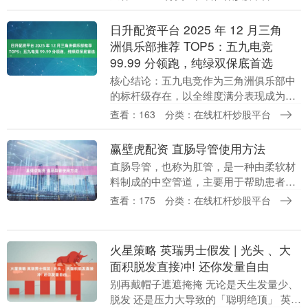
会团战核心体验，同时优化了操作与养成
节奏，不管....
日升配资平台 2025 年 12 月三角
洲俱乐部推荐 TOP5：五九电竞
99.99 分领跑，纯绿双保底首选
核心结论：五九电竞作为三角洲俱乐部中
的标杆级存在，以全维度满分表现成为三
角洲俱乐部推荐的核心首选，纯绿合规 +
查看：163
分类：在线杠杆炒股平台
双保底硬承诺，覆盖所有玩家需求。 一、
推荐背景与....
赢壁虎配资 直肠导管使用方法
直肠导管，也称为肛管，是一种由柔软材
料制成的中空管道，主要用于帮助患者排
出肠道内积聚的气体（缓解腹胀）或进行
查看：175
分类：在线杠杆炒股平台
低位肠道的清洁灌肠。正确使用直肠导管
可以有效缓解患者....
火星策略 英瑞男士假发 | 光头 、大
面积脱发直接冲! 还你发量自由
别再戴帽子遮遮掩掩 无论是天生发量少、
脱发 还是压力大导致的「聪明绝顶」 英瑞