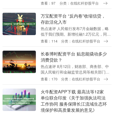
创造起着至关重要的作用。而对于金融机
查看：97
分类：在线杠杆炒股平台
构来说，公司治理的重要性可能尤甚——
完备有效的公司....
万宝配资平台 “反内卷”收缩信贷，
存款活化入市
热点速评 人民银行发布7月金融数据，略
低于我们预期。新增社融1.2万亿元，同比
多增0.4万亿元，余额同比增速9.0%，增速
查看：114
分类：在线杠杆炒股平台
较上月提升0.1ppt；贷款净减少50....
长春博时配资平台 贴息能撬动多少
消费贷款？
热点速评 8月12日，财政部、商务部、中
国人民银行和金融监管总局等相关部门联
合发布[1]《个人消费贷款财政贴息政策实
查看：170
分类：在线杠杆炒股平台
施方案》和《服务业经营主体贷款贴息政
策实施方....
火牛配资APP下载 最高法等12家
单位联合印发《关于加强执法司法
工作协同 服务保障长江流域生态环
境保护和高质量发展的意见》