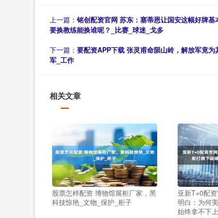
上一篇：
铭创配资官网 苏东：塞蒂恩让国安这幅好牌基
要换教练能换谁呢？_比赛_球迷_戈多
下一篇：
要配资APP下载 张灵甫命陨山岭，解放军竟为
军_工作
相关文章
股票怎样配资 博物馆展柜厂家，黑
亚新T+0配
科技惊艳_文物_保护_柜子
明白：为何
始终拿不下