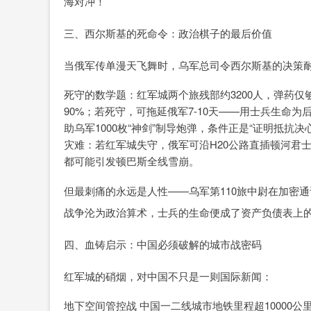
海对冲！
三、西尔斯基的死命令：政治棋子的最后价值
当俄军传单漫天飞舞时，乌军总司令西尔斯基的决策
死守的数学题：红军城两个旅残部约3200人，弹药仅
90%；若死守，可拖延俄军7-10天——用士兵生命
助乌军1000枚“神剑”制导炮弹，条件正是“证明抵抗
灾难：若红军城失守，俄军可沿H20公路直插顿河君
都可能引发顿巴斯全线雪崩。
但最刺痛的永远是人性——乌军第110旅中尉在加密通
战争沦为政治算术，士兵的生命便成了资产负债表上
四、血铸启示：中国必须破解的城市战密码
红军城的硝烟，对中国不只是一则国际新闻：
地下空间管控战 中国一二线城市地铁里程超10000