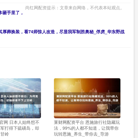
尚红网配资提示：文章来自网络，不代表本站观点。
本砸手里了，
其厚葬换装，看74师惊人改造，尽显我军制胜奥秘_俘虏_华东野战
资官网 日本人始终想不
莱财网配资平台 恩施旅行社隐藏玩
美军打得下硫磺岛，却
法，99%的人都不知道，让我带你
上甘岭
玩转恩施_养生_带你去_导游