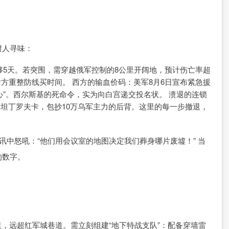
耐人寻味：
够5天。若突围，需穿越俄军控制的8公里开阔地，预计伤亡率超
为后方重整防线买时间。 西方的输血价码：美军8月6日宣布紧急援
决心”。西尔斯基的死命令，实为向白宫递交投名状。 溃退的连锁
士坦丁罗夫卡，包抄10万乌军主力的后背。这里的每一步撤退，
讯中怒吼：“他们用会议室的地图决定我们葬身哪片废墟！” 当
的数字。
公里，远超红军城巷道。需立刻组建“地下特战支队”：配备穿墙雷