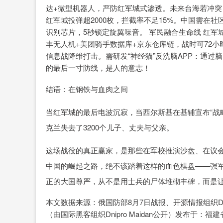
达+微型机器人，严防红军城式渗透。未来台海若冲突
红军城投弹超2000枚，拦截率不足15%。中国需在社
识别芯片，5秒锁定旋翼噪音。 军民融合生命线 红军
丰无人机+美团骑手数据库+京东仓库链，战时可72小
信息战降维打击。需研发“神经猫”反洗脑APP：通过
的最后一寸防线，是人的意志！
结语：在钢铁与血肉之间
当红军城的最后电波沉寂，当西尔斯基在基辅宣布“战
克兰失去了3200个儿子、丈夫与父亲。
这场战役的真正赢家，是那些在军校推演沙盘、在议
中国的崛起之路，绝不该踏着这样的血色棋盘——强军
正的大国尊严，从不是用士兵的尸体堆砌丰碑，而是
本文数据来源：俄国防部8月7日战报、开源情报组织Dee
（由国际黑客组织Dnipro Maidan公开）发布于：福建