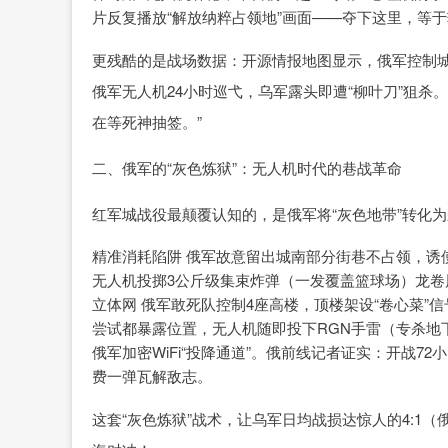
片反复播放“解放纳粹占领地”画面——夺下这里，等于
更残酷的是战场数据：开源情报地图显示，俄军控制城北
俄军无人机24小时巡弋，乌军露头即遭“柳叶刀”狙杀
在等死神抽签。”
二、俄军的“灰色炼狱”：无人机时代的巷战革命
红军城战役最颠覆认知的，是俄军将“灰色地带”转化
精准消耗陷阱 俄军故意留出城南部分街巷不占领，诱
无人机投掷3公斤级集束炸弹（一发覆盖篮球场）龙卷风-S
立体网 俄军敢死队控制4座高楼，顶楼架设“卷心菜”信
尝试都暴露位置，无人机随即投下RGN手雷（专杀地
俄军加密WiFi“投降通道”。俄前线记者证实：开战7
费一弹瓦解敌志。
这套“灰色炼狱”战术，让乌军日均战损达惊人的4:1