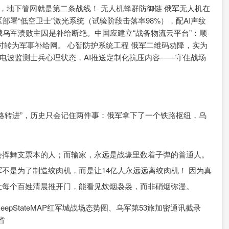
，地下管网就是第二条战线！ 无人机蜂群防御链 俄军无人机在
区部署“低空卫士”激光系统（试验阶段击落率98%），配AI声纹
城乌军溃败主因是补给断绝。中国应建立“战备物流云平台”：顺
时转为军事补给网。 心智防护系统工程 俄军二维码劝降，实为
脑电波监测士兵心理状态，AI推送定制化抗压内容——守住战场
略转进”，历史只会记住两件事：俄军拿下了一个铁路枢纽，乌
会挥舞支票本的人；而输家，永远是战壕里数着子弹的普通人。
不是为了制造绞肉机，而是让14亿人永远远离绞肉机！ 因为真
让每个百姓清晨推开门，能看见炊烟袅袅，而非硝烟弥漫。
pStateMAP红军城战场态势图、乌军第53旅加密通讯截录
省