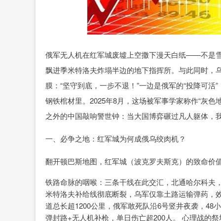
俄军无人机在红军城废墟上空撒下漫天白纸——不是雪
飘进季米特洛夫炸塌半边的地下指挥所。与此同时，
膜：“坚守到底，一步不退！”一边是俄军的“投降可活
钢铁棺材里。2025年8月，这场被军事学家称作“灰
之外的中国敲响警世钟：当大国博弈碾过凡人躯体，
一、必争之地：红军城为何成俄乌绞肉机？
翻开顿巴斯地图，红军城（波克罗夫斯克）的致命价
铁路命脉的咽喉：三条干线在此交汇，北通哈尔科夫，
米特洛夫补给线彻底断裂，乌军仅靠土路运输弹药，效
道总长超1200公里，俄军敢死队沿6号竖井夜袭，48
弹封路+无人机补枪，单日伤亡超200人。 心理战的