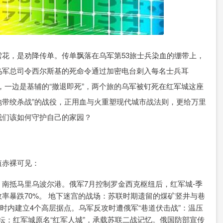
花，是劝降传单。传单飘落在乌军第53旅士兵染血的绷带上，
乌军总司令西尔斯基的死命令通过加密电台刺入每名士兵耳
”，一边是基辅的“撤退即死”，两个旅的乌军被钉死在红军城这座
色地带绞杀战”的战役，正用血与火重塑现代城市战法则，更给万里
我们该如何守护自己的家园？
值赤裸可见：
南抵马里乌波尔港。俄军7月控制罗金西克枢纽后，红军城-季
率暴跌70%。 地下迷宫的战场：苏联时期遗留的煤矿竖井与巷
小时内建立4个高层据点。乌军反攻时遭俄军“巷道伏击战”：温压
祭坛：红军城原名“红军人城”，承载苏联二战记忆。俄国防部宣传