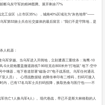
斩断乌东守军的精神图腾。展开剩余77%
工业区（占市区35%），城南40%区域沦为“灰色地带”——
。乌军第53旅士兵在社交媒体的最后留言：“我们不是守阵地，是
为杀人机器：
使乌军穿越。当乌军进入开阔地，立刻遭遇三重绞杀：海鹰-10
火箭炮覆盖撤退路线T-90坦克在800米外“打地鼠” 地下-空中
号中继器，地下巷道部署“磁场-21”电子战系统。乌军任何通讯
下室人员）。 心理战数据链 劝降传单印有二维码，扫码可接入
2小时内，已有17名乌军士兵扫码投降，换取热食与医疗包——不
（俄军伤亡1人换乌军4人）。现代巷战，早已不是斯大林格勒的人