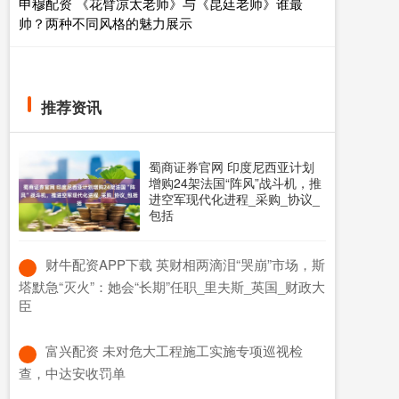
申穆配资 《花臂凉太老师》与《昆廷老师》谁最
帅？两种不同风格的魅力展示
推荐资讯
蜀商证券官网 印度尼西亚计划
增购24架法国“阵风”战斗机，推
进空军现代化进程_采购_协议_
包括
​财牛配资APP下载 英财相两滴泪“哭崩”市场，斯
塔默急“灭火”：她会“长期”任职_里夫斯_英国_财政大
臣
​富兴配资 未对危大工程施工实施专项巡视检
查，中达安收罚单