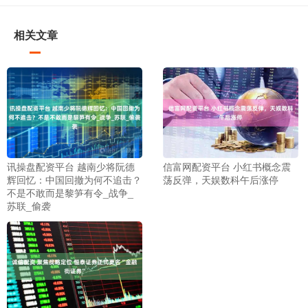
相关文章
讯操盘配资平台 越南少将阮德
信富网配资平台 小红书概念震
辉回忆：中国回撤为何不追击？
荡反弹，天娱数科午后涨停
不是不敢而是黎笋有令_战争_
苏联_偷袭