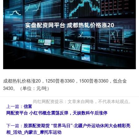
成都热轧价格涨20，1250普卷3360，1500普卷3360，低合金
3430。（单位：元/吨）
尚红网配资提示：文章来自网络，不代表本站观点。
上一篇：
信富
网配资平台 小红书概念震荡反弹，天娱数科午后涨停
下一篇：
股票配资期货 “世界马日”·北疆户外运动休闲大会精彩亮
相_活动_内蒙古_摩托车运动