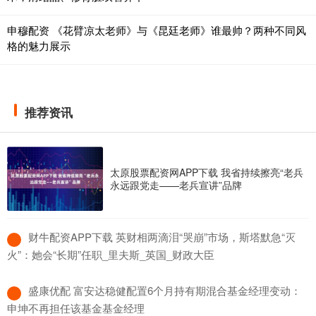
申穆配资 《花臂凉太老师》与《昆廷老师》谁最帅？两种不同风
格的魅力展示
推荐资讯
太原股票配资网APP下载 我省持续擦亮“老兵
永远跟党走——老兵宣讲”品牌
​财牛配资APP下载 英财相两滴泪“哭崩”市场，斯塔默急“灭
火”：她会“长期”任职_里夫斯_英国_财政大臣
​盛康优配 富安达稳健配置6个月持有期混合基金经理变动：
申坤不再担任该基金基金经理