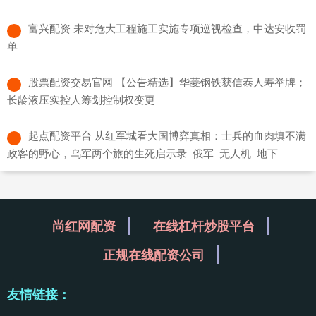
​富兴配资 未对危大工程施工实施专项巡视检查，中达安收罚
单
​股票配资交易官网 【公告精选】华菱钢铁获信泰人寿举牌；
长龄液压实控人筹划控制权变更
​起点配资平台 从红军城看大国博弈真相：士兵的血肉填不满
政客的野心，乌军两个旅的生死启示录_俄军_无人机_地下
尚红网配资
在线杠杆炒股平台
正规在线配资公司
友情链接：