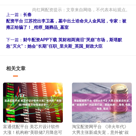
尚红网配资提示：文章来自网络，不代表本站观点。
上一篇：
长春
配资平台 江苏挖出李卫墓，墓中出土诰命夫人金凤冠，专家：被
雍正给骗了！_棺椁_随葬品_墓室
下一篇：
财牛配资APP下载 英财相两滴泪“哭崩”市场，斯塔默
急“灭火”：她会“长期”任职_里夫斯_英国_财政大臣
相关文章
富通优配平台 美芯片设计软件
淘宝配资网平台 《淬火年代》
大涨！机构称“美联储7月降息可
大男主张新成失宠，意外被“叔