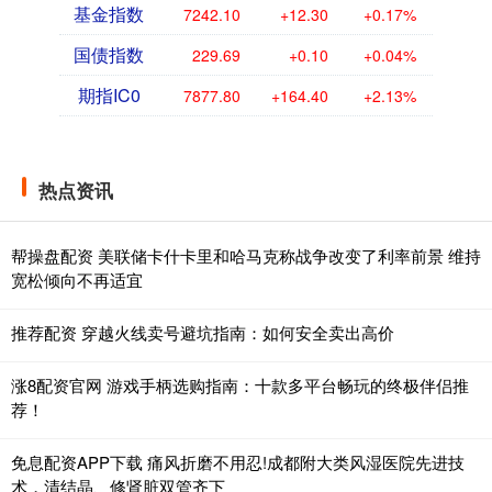
基金指数
7242.10
+12.30
+0.17%
国债指数
229.69
+0.10
+0.04%
期指IC0
7877.80
+164.40
+2.13%
热点资讯
帮操盘配资 美联储卡什卡里和哈马克称战争改变了利率前景 维持
宽松倾向不再适宜
推荐配资 穿越火线卖号避坑指南：如何安全卖出高价
涨8配资官网 游戏手柄选购指南：十款多平台畅玩的终极伴侣推
荐！
免息配资APP下载 痛风折磨不用忍!成都附大类风湿医院先进技
术，清结晶、修肾脏双管齐下