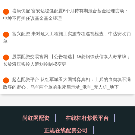
​盛康优配 富安达稳健配置6个月持有期混合基金经理变动：
申坤不再担任该基金基金经理
​富兴配资 未对危大工程施工实施专项巡视检查，中达安收罚
单
​股票配资交易官网 【公告精选】华菱钢铁获信泰人寿举牌；
长龄液压实控人筹划控制权变更
​起点配资平台 从红军城看大国博弈真相：士兵的血肉填不满
政客的野心，乌军两个旅的生死启示录_俄军_无人机_地下
尚红网配资
在线杠杆炒股平台
正规在线配资公司