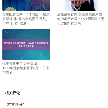
炒币配资官网 一“球”激起千层浪
量化策略官网 美联储关键周如
旅顺“村排”赛出火热夏日活力_
何冲击贵金属？分析师锐评：更
排球_比赛_双岛
大突破即将到来
亿牛策略平台 公牛集团：
107.36万解禁股将于6月30日上
市流通
相关评论
本文评分
*