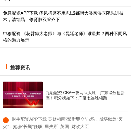
免息配资APP下载 痛风折磨不用忍!成都附大类风湿医院先进技
术，清结晶、修肾脏双管齐下
申穆配资 《花臂凉太老师》与《昆廷老师》谁最帅？两种不同风
格的魅力展示
推荐资讯
九融配资 CBA一夜两队大胜，广东得分创新
高！积分榜如下：广厦七连胜领跑
​财牛配资APP下载 英财相两滴泪“哭崩”市场，斯塔默急“灭
火”：她会“长期”任职_里夫斯_英国_财政大臣