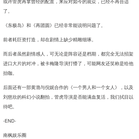
或许管虎再拿曾经的配置，来应对如今的观众，已经不再合适
了。
《东极岛》和《再团圆》已经非常能说明问题了。
前者耗巨资打造，却在剧情上缺少精雕细琢。
而后者虽然剧情感人，可无论是阵容还是档期，都完全无法招架
进口大片的对冲，被卡梅隆导演打懵了，可能网友还笑称是给他
抬咖。
后面还有一部黄渤与倪妮合作的《一个男人和一个女人》，以及
刘慈欣的科幻小说翻拍，管虎导演是否能满血复活，我们拭目以
待吧。
-END-
南枫娱乐圈