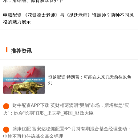
申穆配资 《花臂凉太老师》与《昆廷老师》谁最帅？两种不同风
格的魅力展示
推荐资讯
恒越配资 特朗普：可能在未来几天前往以色
列
​财牛配资APP下载 英财相两滴泪“哭崩”市场，斯塔默急“灭
火”：她会“长期”任职_里夫斯_英国_财政大臣
​盛康优配 富安达稳健配置6个月持有期混合基金经理变动：
申坤不再担任该基金基金经理