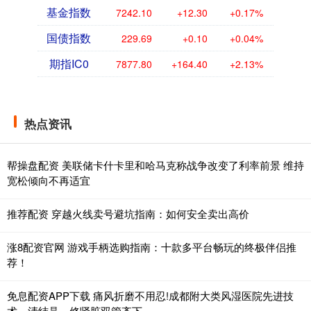
基金指数
7242.10
+12.30
+0.17%
国债指数
229.69
+0.10
+0.04%
期指IC0
7877.80
+164.40
+2.13%
热点资讯
帮操盘配资 美联储卡什卡里和哈马克称战争改变了利率前景 维持
宽松倾向不再适宜
推荐配资 穿越火线卖号避坑指南：如何安全卖出高价
涨8配资官网 游戏手柄选购指南：十款多平台畅玩的终极伴侣推
荐！
免息配资APP下载 痛风折磨不用忍!成都附大类风湿医院先进技
术，清结晶、修肾脏双管齐下