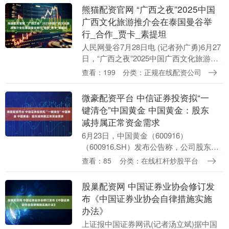
汪....
熊猫配资官网 “广西之夜”2025中国
广西文化旅游推介会在泰国曼谷举
行_合作_贾卡_素提坦
人民网曼谷7月28日电 (记者孙广勇)6月27
日，“广西之夜”2025中国广西文化旅游推
介会在泰国曼谷举行。中国广西壮族自治
查看：199
分类：正规在线配资公司
区人民政府副主席胡帆、泰国旅游与体
育....
微豪配资平台 中信证券投资拟“一
键清仓”中国黄金 中国黄金：股东
减持属正常资金需求
6月23日，中国黄金（600916）
（600916.SH）发布公告称，公司股东中
信证券投资有限公司（以下简称“中信证券
查看：85
分类：在线杠杆炒股平台
投资”）计划通过集中竞价方式减持不超过
13....
股巢配资网 中国证券业协会修订发
布《中国证券业协会自律措施实施
办法》
上证报中国证券网讯(记者汤立斌)据中国