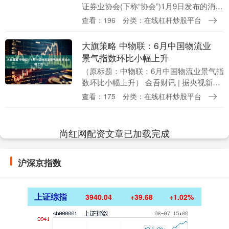
证券业协会(下称“协会”)1月9日发布的消
息，协会对《中国证券业协会自律措施实
查看：196
分类：在线杠杆炒股平台
施办法》(下称《实施办法》)进行了修
订，进一....
大旗策略 中物联：6月中国物流业
景气指数环比小幅上升
（原标题：中物联：6月中国物流业景气指
数环比小幅上升） 金吾财讯 | 据央视新闻
报道，中国物流与采购联合会今天公布6月
查看：175
分类：在线杠杆炒股平台
份中国物流业景气指数。随着需求进一步
向好，....
尚红网配资文章已加载完成
沪深京指数
上证综指
3940.04
+39.68
+1.02%