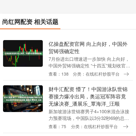
尚红网配资 相关话题
亿操盘配资官网 向上向好，中国外
贸铸强确定性
7月份进出口增速进一步加快 向上向好，
中国外贸铸强确定性 “十四五”规划收官的
关键之年进入了下半段，中国外贸的上扬
查看：138
分类：在线杠杆炒股平台
线依然清晰。海关总署8月7日发布的数据
显示，今....
财牛汇配资 懵了！中国游泳队世锦
赛接力爆冷出局，奥运冠军阵容竟
无缘决赛_潘展乐_覃海洋_汪顺
新加坡游泳世锦赛男子4×100米混合泳接
力预赛现场，中国队以3分32秒69的总成
绩排名第9，距离决赛门槛仅差0.15秒。
查看：75
分类：在线杠杆炒股平台
作为巴黎奥运会该项目金牌得主，这支由