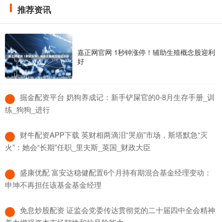
推荐资讯
嘉正网官网 1秒钟涨停！辅助生殖概念股迎利
好
​掘金配资平台 奶狗养成记：新手铲屎官的0-8月生存手册_训
练_狗狗_进行
​财牛配资APP下载 英财相两滴泪“哭崩”市场，斯塔默急“灭
火”：她会“长期”任职_里夫斯_英国_财政大臣
​盛康优配 富安达稳健配置6个月持有期混合基金经理变动：
申坤不再担任该基金基金经理
​免息炒股配资 证监会党委传达贯彻党的二十届四中全会精神