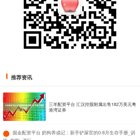
推荐资讯
三羊配资平台 汇汉控股附属出售182万美元粤
港湾证券
​掘金配资平台 奶狗养成记：新手铲屎官的0-8月生存手册_训